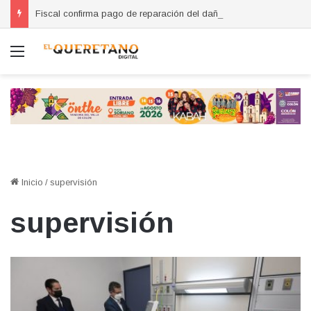
Fiscal confirma pago de reparación del daño en caso de “La Mufasa”; monto permanecerá reservado
Menú
Inicio
/
supervisión
supervisión