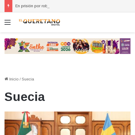
En prisión por robo a casa habitación en Santa Rosa Jáuregui
Menú
Inicio
/
Suecia
Suecia