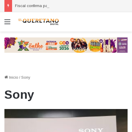
Fiscal confirma pago de reparación del daño en caso de “La Mufasa”; monto permanecerá reservado
Menú
Inicio
/
Sony
Sony