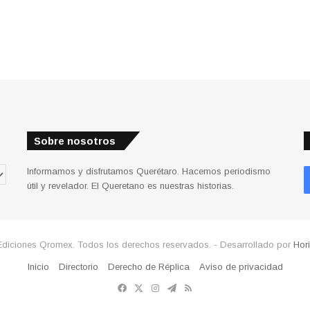
Sobre nosotros
Informamos y disfrutamos Querétaro. Hacemos periodismo
útil y revelador. El Queretano es nuestras historias.
Ediciones Qromex. Todos los derechos reservados. - Desarrollado por
Hor
Inicio
Directorio
Derecho de Réplica
Aviso de privacidad
Facebook
X
Instagram
Telegram
RSS