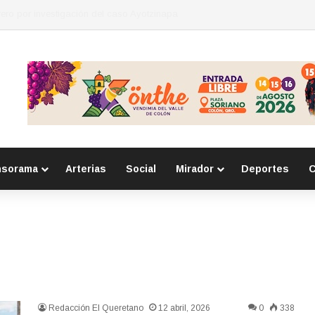
eso por homicidio calificado ocurrido en la colonia Lázaro Cárdenas
nsorama
Arterias
Social
Mirador
Deportes
C
Redacción El Queretano
12 abril, 2026
0
338