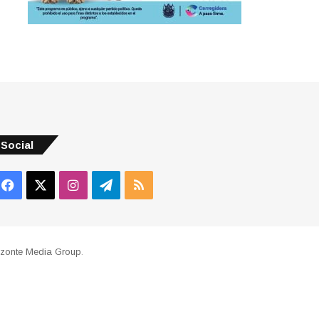
Social
Facebook
X
Instagram
Telegram
RSS
izonte Media Group
.