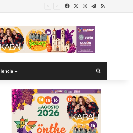
Facebook
X
Instagram
Telegram
RSS
Buscar por
iencia