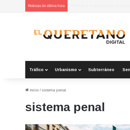
Mario Adolfo “N” vinculado a proc
Noticias de última hora
Tráfico
Urbanismo
Subterráneo
Se
Inicio
/
sistema penal
sistema penal