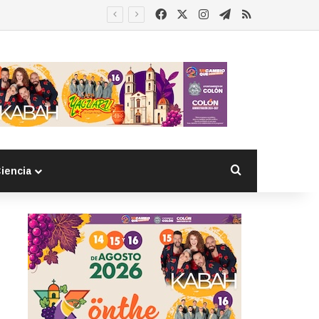
Facebook
X
Instagram
Telegram
RSS
 detenido
Buscar por
iencia