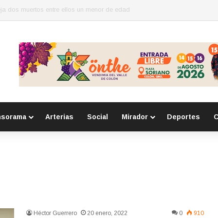
o con robos a comercio con violencia en Querétaro y Guanajuato; hay un
nsorama
Arterias
Social
Mirador
Deportes
C
Héctor Guerrero
20 enero, 2022
0
910