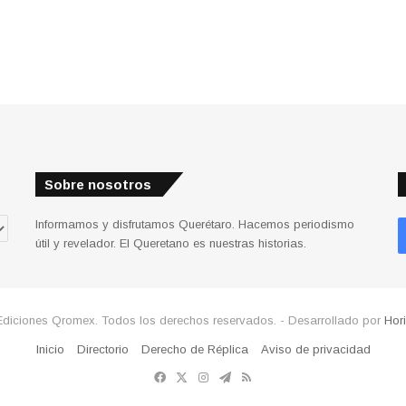
Sobre nosotros
Informamos y disfrutamos Querétaro. Hacemos periodismo
útil y revelador. El Queretano es nuestras historias.
Ediciones Qromex. Todos los derechos reservados. - Desarrollado por
Hor
Inicio
Directorio
Derecho de Réplica
Aviso de privacidad
Facebook
X
Instagram
Telegram
RSS