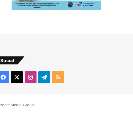
Social
Facebook
X
Instagram
Telegram
RSS
izonte Media Group
.