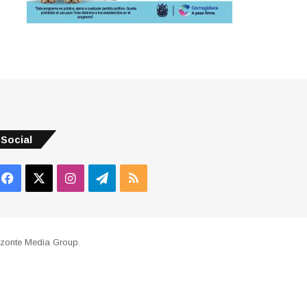
Social
Facebook
X
Instagram
Telegram
RSS
izonte Media Group
.