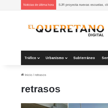
SJR proyecta nuevas escuelas, clí
Noticias de última hora
Tráfico
Urbanismo
Subterráneo
Se
Inicio
/
retrasos
retrasos