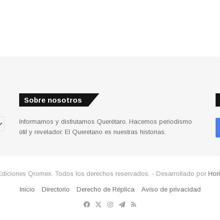
Sobre nosotros
Informamos y disfrutamos Querétaro. Hacemos periodismo
útil y revelador. El Queretano es nuestras historias.
Ediciones Qromex. Todos los derechos reservados. - Desarrollado por
Hor
Inicio
Directorio
Derecho de Réplica
Aviso de privacidad
Facebook
X
Instagram
Telegram
RSS