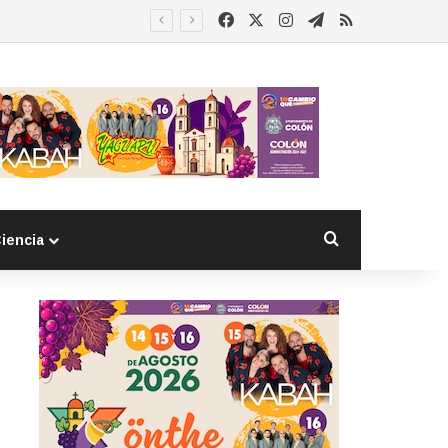
Facebook
X
Instagram
Telegram
RSS
Buscar por
iencia