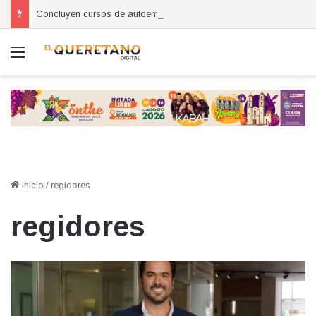
Concluyen cursos de autoempleo para mujeres en Huimilpan
Menú
Inicio
/
regidores
regidores