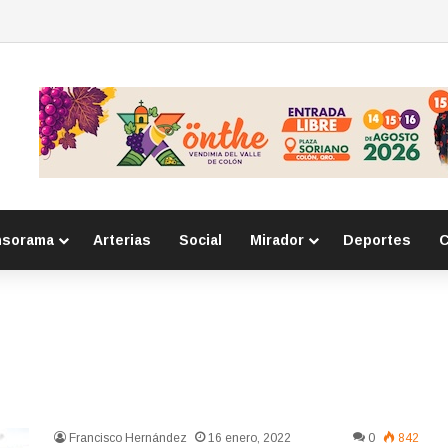
e respeto a adultos mayores a primarias
nsorama
Arterias
Social
Mirador
Deportes
C
Francisco Hernández
16 enero, 2022
0
842