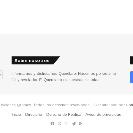
Sobre nosotros
Informamos y disfrutamos Querétaro. Hacemos periodismo
útil y revelador. El Queretano es nuestras historias.
Ediciones Qromex. Todos los derechos reservados. - Desarrollado por
Hor
Inicio
Directorio
Derecho de Réplica
Aviso de privacidad
Facebook
X
Instagram
Telegram
RSS