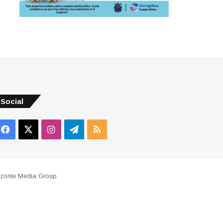
Social
Facebook
X
Instagram
Telegram
RSS
izonte Media Group
.