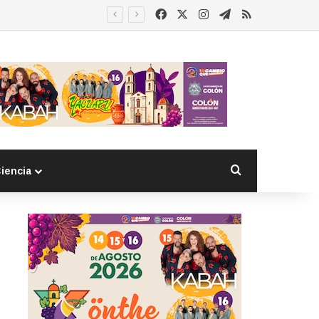
Facebook
X
Instagram
Telegram
RSS
Buscar por
iencia