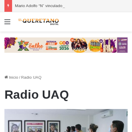
Mario Adolfo “N” vinculado a proceso por homicidio calificado ocurrido en la colonia Lázaro Cárdenas
Menú
Inicio
/
Radio UAQ
Radio UAQ