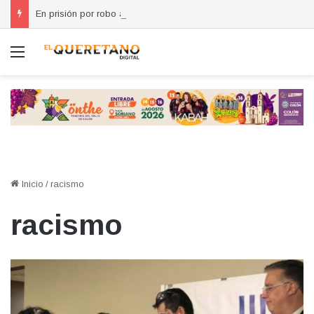
En prisión por robo a casa habitación en Santa Rosa Jáuregui
Menú
Inicio
/
racismo
racismo