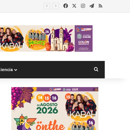
Facebook
X
Instagram
Telegram
RSS
Buscar por
iencia