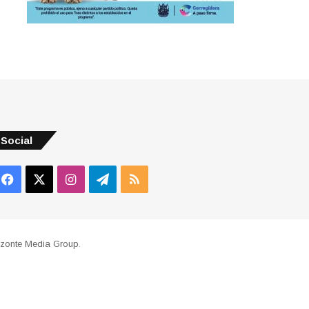
Social
Facebook
X
Instagram
Telegram
RSS
izonte Media Group
.