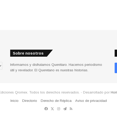
Sobre nosotros
Informamos y disfrutamos Querétaro. Hacemos periodismo
útil y revelador. El Queretano es nuestras historias.
Ediciones Qromex. Todos los derechos reservados. - Desarrollado por
Hor
Inicio
Directorio
Derecho de Réplica
Aviso de privacidad
Facebook
X
Instagram
Telegram
RSS