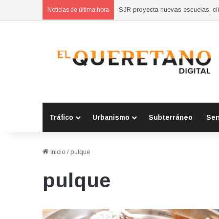
SJR proyecta nuevas escuelas, clí
Noticias de última hora
Tráfico
Urbanismo
Subterráneo
Se
Inicio
/
pulque
pulque