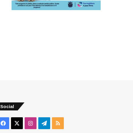
Social
Facebook
X
Instagram
Telegram
RSS