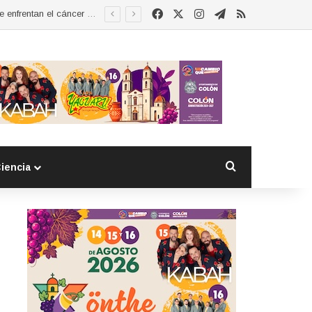
Facebook
X
Instagram
Telegram
RSS
Esther Ramírez asume la presidencia de MUCCAM San Juan del Río y refrenda compromiso con mujeres que enfrentan el cáncer de mama
Buscar por
iencia