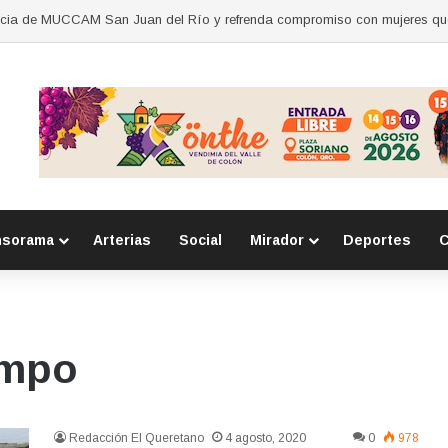
nsorama
Arterias
Social
Mirador
Deportes
C
empo
Redacción El Queretano
4 agosto, 2020
0
978