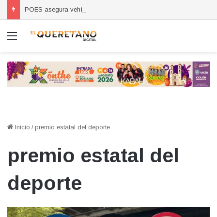
POES asegura vehículo relacionado con robos a comercio con violencia en Querétaro y Guanajuato; hay un detenido
Menú
Inicio
/
premio estatal del deporte
premio estatal del
deporte