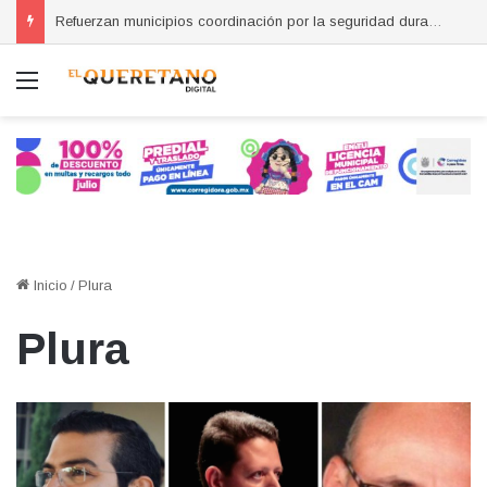
Refuerzan municipios coordinación por la seguridad durante sesión estatal realizada en La Llave
Menú
Inicio
/
Plura
Plura