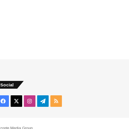
Social
Facebook
X
Instagram
Telegram
RSS
izonte Media Group
.