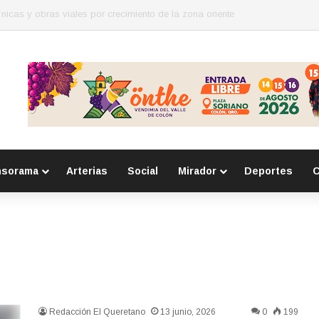
para mujeres en Huimilpan
nsorama
Arterias
Social
Mirador
Deportes
C
Redacción El Queretano
13 junio, 2026
0
199