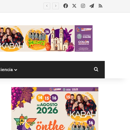
Facebook
X
Instagram
Telegram
RSS
Buscar por
iencia