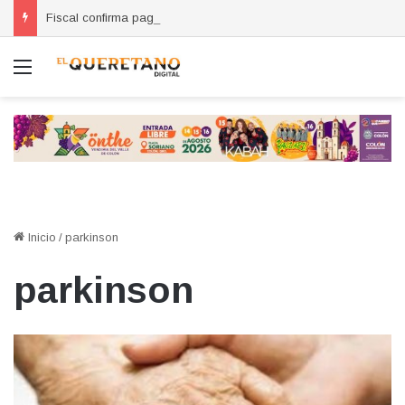
Fiscal confirma pago de reparación del daño en caso de “La Mufasa”; monto permanecerá reservado
Menú
Inicio
/
parkinson
parkinson