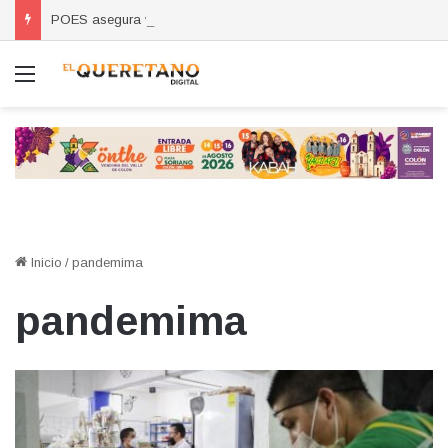
POES asegura vehículo relacionado con robos a comercio con violencia en Querétaro y Guanajuato; hay un detenido
Menú
Inicio
/
pandemima
pandemima