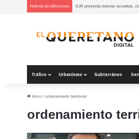
SJR proyecta nuevas escuelas, clí
Noticias de última hora
Tráfico
Urbanismo
Subterráneo
Se
Inicio
/
ordenamiento territorial
ordenamiento terri