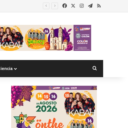
Facebook
X
Instagram
Telegram
RSS
Buscar por
iencia