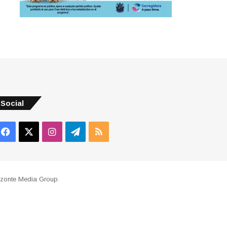
Social
Facebook
X
Instagram
Telegram
RSS
izonte Media Group
.