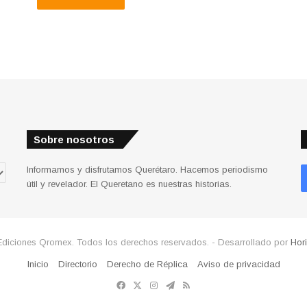
Sobre nosotros
Informamos y disfrutamos Querétaro. Hacemos periodismo
útil y revelador. El Queretano es nuestras historias.
Ediciones Qromex. Todos los derechos reservados. - Desarrollado por
Hor
Inicio
Directorio
Derecho de Réplica
Aviso de privacidad
Facebook
X
Instagram
Telegram
RSS