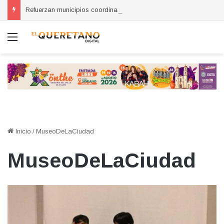
Refuerzan municipios coordinación por la seguridad durante sesión estatal realizada en La Llave
Menú
Inicio
/
MuseoDeLaCiudad
MuseoDeLaCiudad