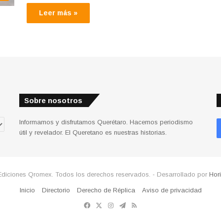
Leer más »
Sobre nosotros
Informamos y disfrutamos Querétaro. Hacemos periodismo
útil y revelador. El Queretano es nuestras historias.
Ediciones Qromex. Todos los derechos reservados. - Desarrollado por
Hor
Inicio
Directorio
Derecho de Réplica
Aviso de privacidad
Facebook
X
Instagram
Telegram
RSS