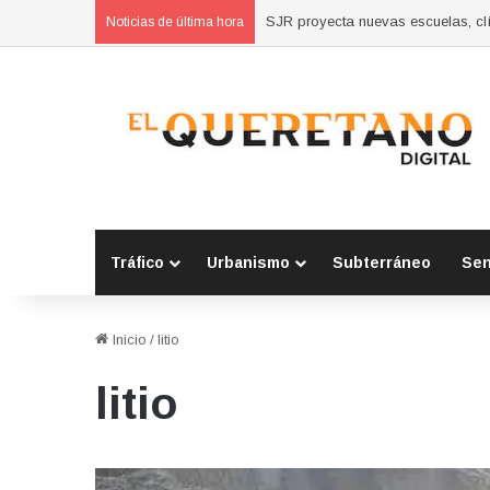
SJR proyecta nuevas escuelas, clí
Noticias de última hora
Tráfico
Urbanismo
Subterráneo
Se
Inicio
/
litio
litio