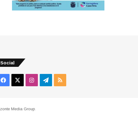
Social
Facebook
X
Instagram
Telegram
RSS
izonte Media Group
.