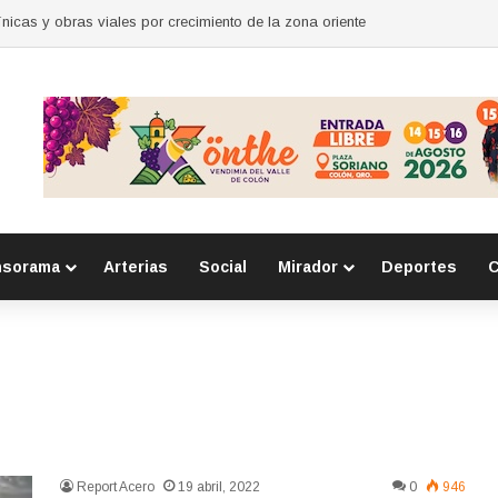
nicas y obras viales por crecimiento de la zona oriente
nsorama
Arterias
Social
Mirador
Deportes
C
Report Acero
19 abril, 2022
0
946