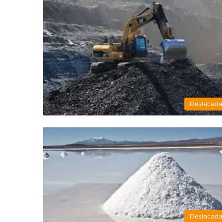
Destacad
Destacad