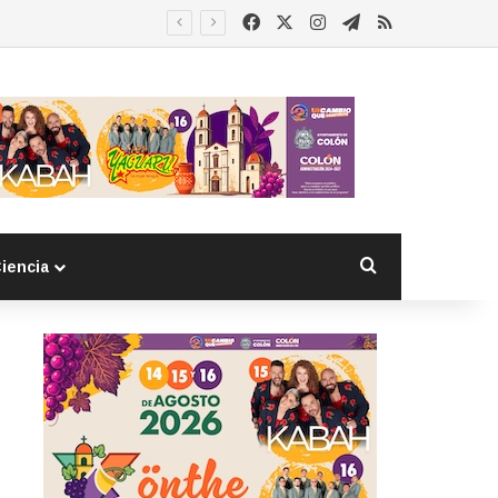
Facebook
X
Instagram
Telegram
RSS
Buscar por
iencia