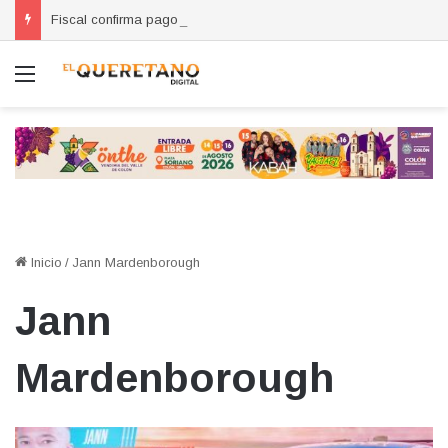
Fiscal confirma pago de reparación del daño en caso de “La Mufasa”; monto permanecerá reservado
Menú
Inicio
/
Jann Mardenborough
Jann
Mardenborough