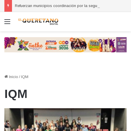
Refuerzan municipios coordinación por la seguridad durante sesión estatal realizada en La Llave
Menú
Inicio
/
IQM
IQM