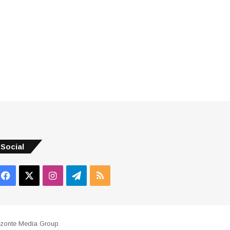
Social
Facebook
X
Instagram
Telegram
RSS
izonte Media Group
.