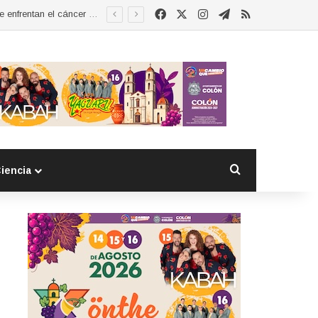
Facebook
X
Instagram
Telegram
RSS
Esther Ramírez asume la presidencia de MUCCAM San Juan del Río y refrenda compromiso con mujeres que enfrentan el cáncer de mama
Buscar por
iencia