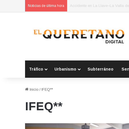
POES asegura vehículo relacionad
Noticias de última hora
Tráfico
Urbanismo
Subterráneo
Se
Inicio
/
IFEQ**
IFEQ**