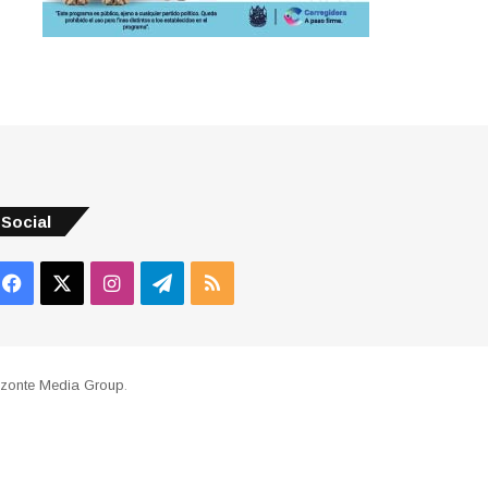
Social
Facebook
X
Instagram
Telegram
RSS
izonte Media Group
.