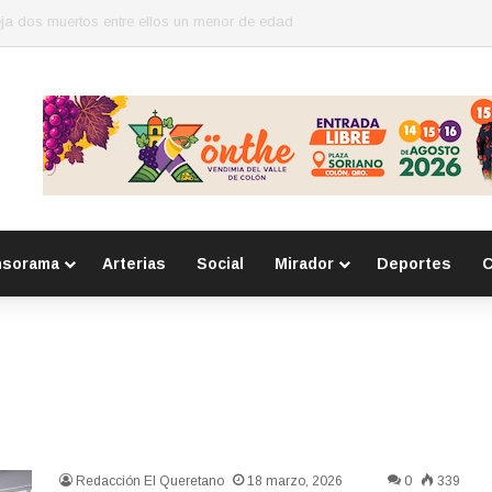
o con robos a comercio con violencia en Querétaro y Guanajuato; hay un
nsorama
Arterias
Social
Mirador
Deportes
C
Redacción El Queretano
18 marzo, 2026
0
339