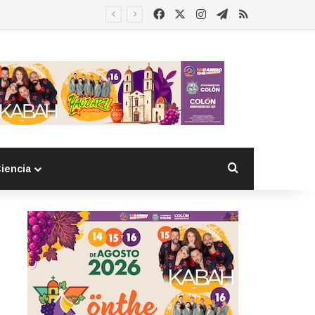
Facebook
X
Instagram
Telegram
RSS
 detenido
Buscar por
iencia