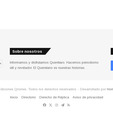
Sobre nosotros
Informamos y disfrutamos Querétaro. Hacemos periodismo
útil y revelador. El Queretano es nuestras historias.
Ediciones Qromex. Todos los derechos reservados. - Desarrollado por
Hor
Inicio
Directorio
Derecho de Réplica
Aviso de privacidad
Facebook
X
Instagram
Telegram
RSS