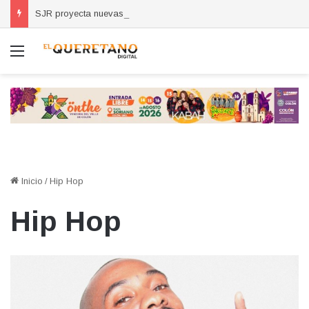
SJR proyecta nuevas escuelas, clínicas y obras viales por crecimiento de la zona oriente
Menú
Inicio
/
Hip Hop
Hip Hop