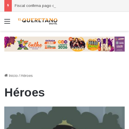
Fiscal confirma pago de reparación del daño en caso de “La Mufasa”; monto permanecerá reservado
Menú
Inicio
/
Héroes
Héroes