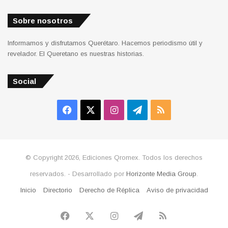
Sobre nosotros
Informamos y disfrutamos Querétaro. Hacemos periodismo útil y
revelador. El Queretano es nuestras historias.
Social
Facebook
X
Instagram
Telegram
RSS
© Copyright 2026, Ediciones Qromex. Todos los derechos
reservados. - Desarrollado por
Horizonte Media Group
.
Inicio
Directorio
Derecho de Réplica
Aviso de privacidad
Facebook
X
Instagram
Telegram
RSS