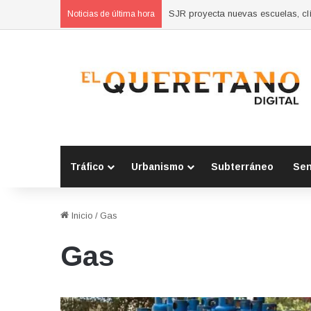
Concluyen cursos de autoempleo 
Noticias de última hora
Tráfico
Urbanismo
Subterráneo
Se
Inicio
/
Gas
Gas