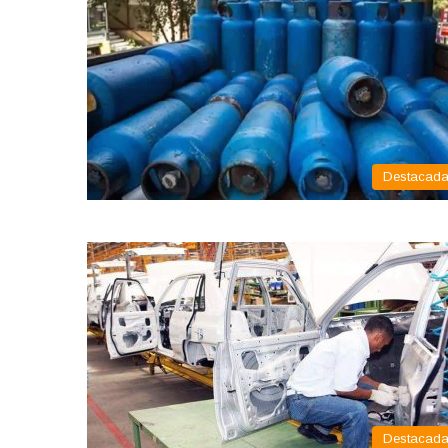
Destacad
Destacad