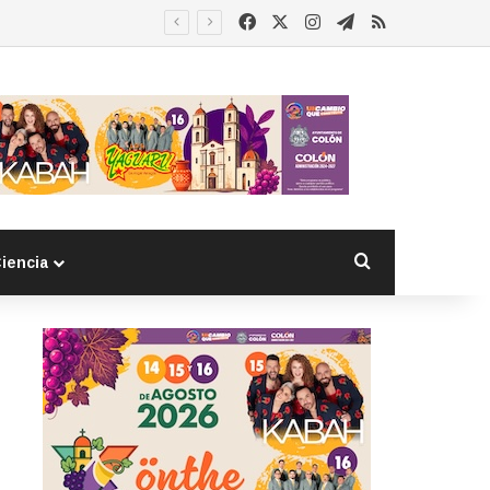
Facebook
X
Instagram
Telegram
RSS
Buscar por
iencia