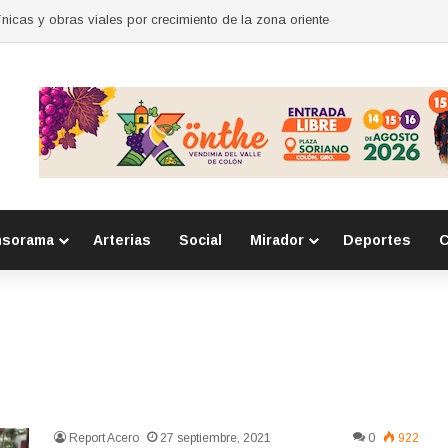
para mujeres en Huimilpan
nsorama
Arterias
Social
Mirador
Deportes
C
Report Acero
27 septiembre, 2021
0
922