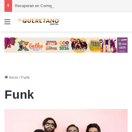
Recuperan en Corregidora camioneta con reporte de robo en San Miguel de Allende
Menú
Inicio
/
Funk
Funk