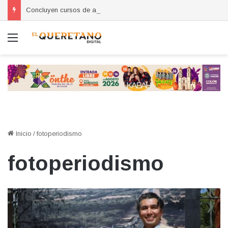
Concluyen cursos de autoempleo para mujeres en Huimilpan
Menú
Inicio
/
fotoperiodismo
fotoperiodismo