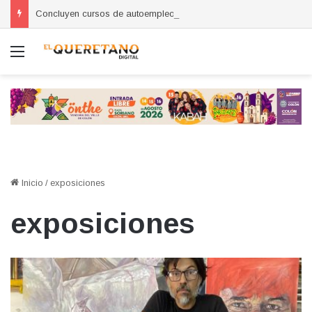
Concluyen cursos de autoempleo para mujeres en Huimilpan
Menú
Inicio
/
exposiciones
exposiciones