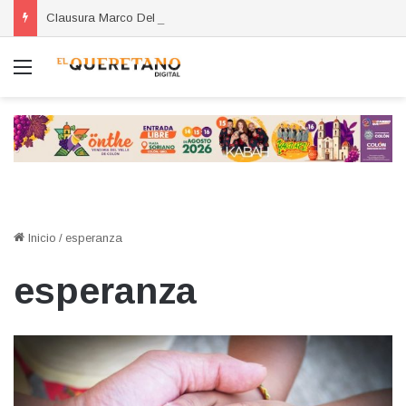
Clausura Marco Del Prete el taller Herramientas para Exportar
Menú
Inicio
/
esperanza
esperanza