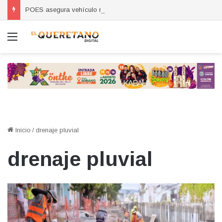
POES asegura vehículo relacionado con robos a comercio con violencia en Querétaro y Guanajuato; hay un detenido
Menú
Inicio
/
drenaje pluvial
drenaje pluvial