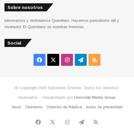
Sobre nosotros
Informamos y disfrutamos Querétaro. Hacemos periodismo útil y
revelador. El Queretano es nuestras historias.
Social
Facebook
X
Instagram
Telegram
RSS
© Copyright 2026, Ediciones Qromex. Todos los derechos
reservados. - Desarrollado por
Horizonte Media Group
.
Inicio
Directorio
Derecho de Réplica
Aviso de privacidad
Facebook
X
Instagram
Telegram
RSS