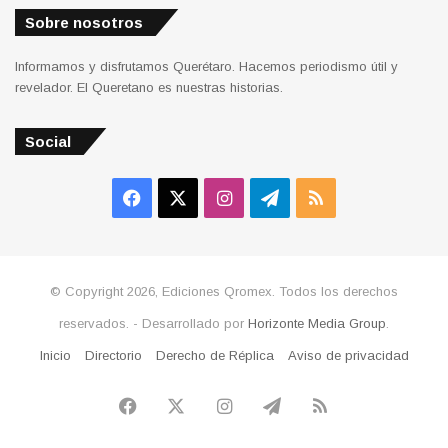
Sobre nosotros
Informamos y disfrutamos Querétaro. Hacemos periodismo útil y
revelador. El Queretano es nuestras historias.
Social
Facebook
X
Instagram
Telegram
RSS
© Copyright 2026, Ediciones Qromex. Todos los derechos
reservados. - Desarrollado por
Horizonte Media Group
.
Inicio
Directorio
Derecho de Réplica
Aviso de privacidad
Facebook
X
Instagram
Telegram
RSS