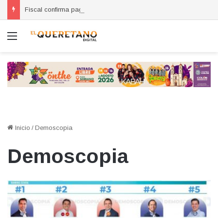
Fiscal confirma pago de reparación del daño en caso de “La Mufasa”; monto permanecerá reservado
Menú
Inicio
/
Demoscopia
Demoscopia