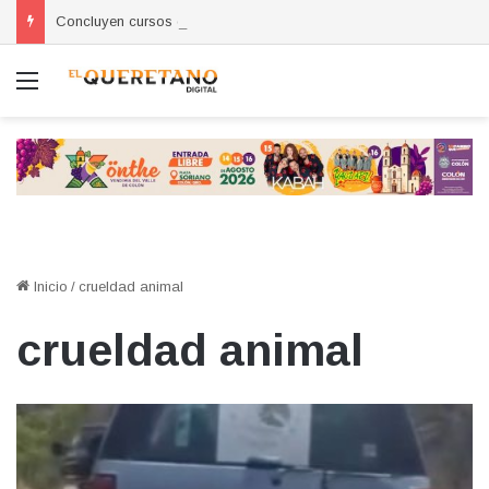
Concluyen cursos de autoempleo para mujeres en Huimilpan
Menú
Inicio
/
crueldad animal
crueldad animal