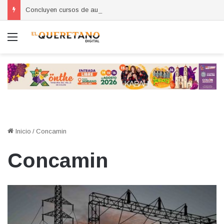
Concluyen cursos de autoempleo para mujeres en Huimilpan
Menú
Inicio
/
Concamin
Concamin