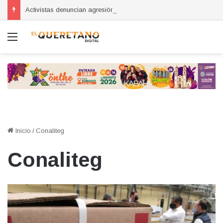
Activistas denuncian agresión tras audiencia por abuso sexual en Querétaro
Menú
Inicio
/
Conaliteg
Conaliteg