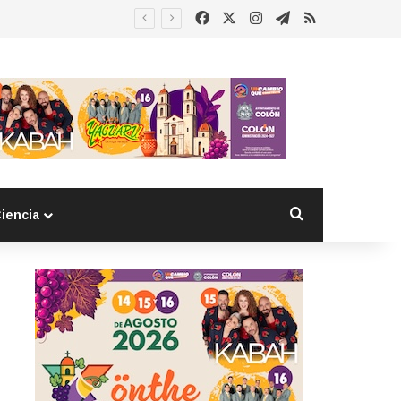
Facebook
X
Instagram
Telegram
RSS
Buscar por
iencia