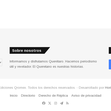
Sobre nosotros
Informamos y disfrutamos Querétaro. Hacemos periodismo
útil y revelador. El Queretano es nuestras historias.
Ediciones Qromex. Todos los derechos reservados. - Desarrollado por
Hor
Inicio
Directorio
Derecho de Réplica
Aviso de privacidad
Facebook
X
Instagram
Telegram
RSS