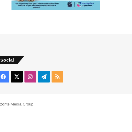
Social
Facebook
X
Instagram
Telegram
RSS
izonte Media Group
.