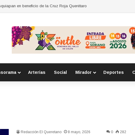
ce coordinación con Migración y Juzgado Cívico para atención de person
nsorama
Arterias
Social
Mirador
Deportes
C
Redacción El Queretano
8 mayo, 2026
0
282