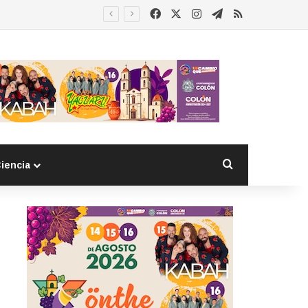
Facebook
X
Instagram
Telegram
RSS
as extranjeras
Buscar por
iencia