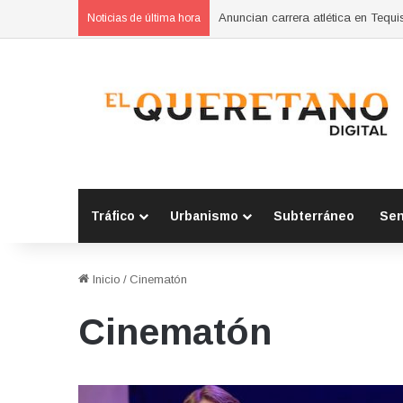
SSPM de San Juan del Río fortale
Noticias de última hora
Tráfico
Urbanismo
Subterráneo
Se
Inicio
/
Cinematón
Cinematón