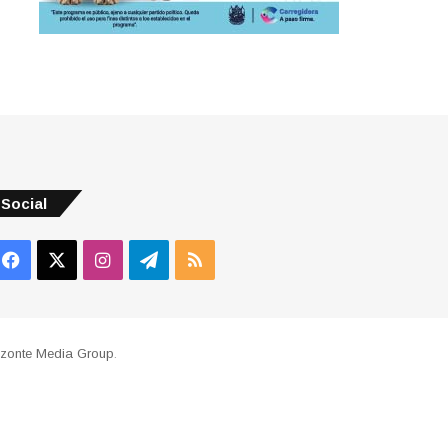
Social
Facebook
X
Instagram
Telegram
RSS
izonte Media Group
.