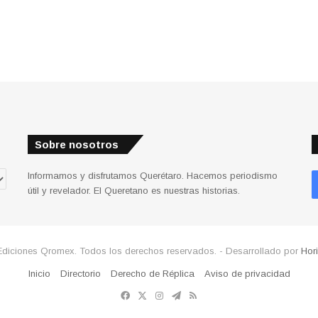
Sobre nosotros
Informamos y disfrutamos Querétaro. Hacemos periodismo
útil y revelador. El Queretano es nuestras historias.
Ediciones Qromex. Todos los derechos reservados. - Desarrollado por
Hor
Inicio
Directorio
Derecho de Réplica
Aviso de privacidad
Facebook
X
Instagram
Telegram
RSS