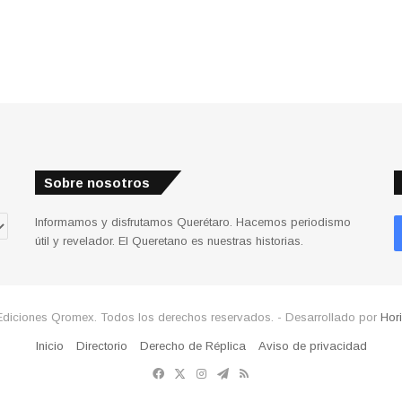
Sobre nosotros
Informamos y disfrutamos Querétaro. Hacemos periodismo
útil y revelador. El Queretano es nuestras historias.
Ediciones Qromex. Todos los derechos reservados. - Desarrollado por
Hor
Inicio
Directorio
Derecho de Réplica
Aviso de privacidad
Facebook
X
Instagram
Telegram
RSS