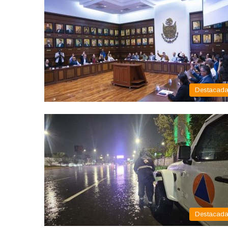
Destacad
Destacad