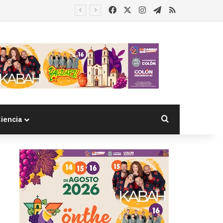
Facebook
X
Instagram
Telegram
RSS
Buscar por
iencia