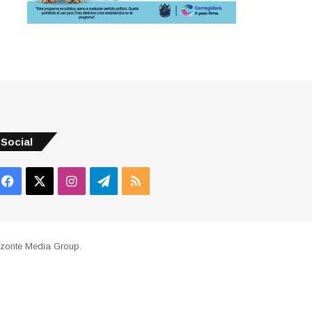
Social
Facebook
X
Instagram
Telegram
RSS
izonte Media Group
.