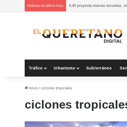
SJR proyecta nuevas escuelas, clí
Noticias de última hora
Tráfico
Urbanismo
Subterráneo
Se
Inicio
/
ciclones tropicales
ciclones tropicale