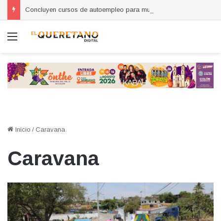
Concluyen cursos de autoempleo para mujeres en Huimilpan
Menú
Inicio
/
Caravana
Caravana