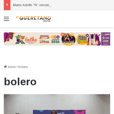
Mario Adolfo “N” vinculado a proceso por homicidio calificado ocurrido en la colonia Lázaro Cárdenas
Menú
Inicio
/
bolero
bolero