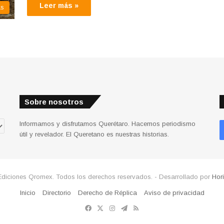
Leer más »
as
Sobre nosotros
Informamos y disfrutamos Querétaro. Hacemos periodismo
útil y revelador. El Queretano es nuestras historias.
Ediciones Qromex. Todos los derechos reservados. - Desarrollado por
Hor
Inicio
Directorio
Derecho de Réplica
Aviso de privacidad
Facebook
X
Instagram
Telegram
RSS