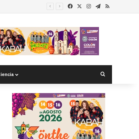
Facebook
X
Instagram
Telegram
RSS
Buscar por
iencia