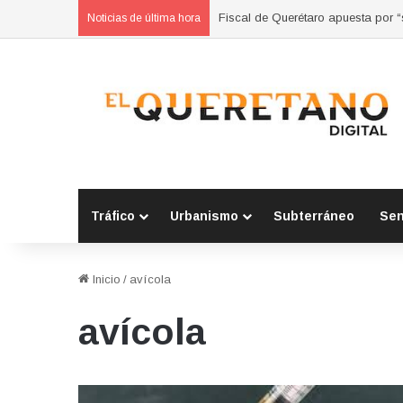
Fiscal de Querétaro apuesta por 
Noticias de última hora
Tráfico
Urbanismo
Subterráneo
Se
Inicio
/
avícola
avícola