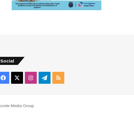
Social
Facebook
X
Instagram
Telegram
RSS
izonte Media Group
.