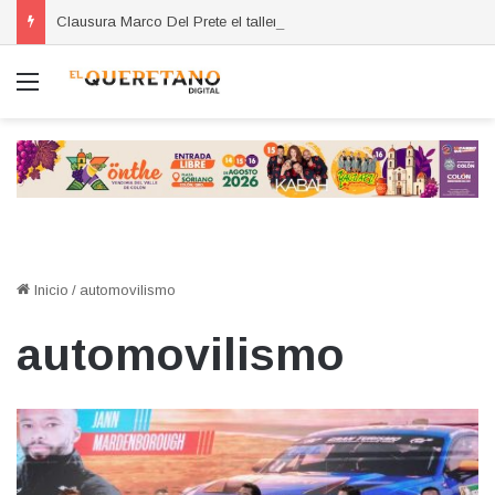
Clausura Marco Del Prete el taller Herramientas para Exportar
Menú
Inicio
/
automovilismo
automovilismo