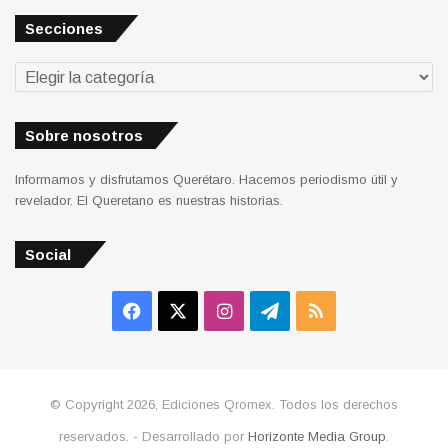
Secciones
Secciones
Sobre nosotros
Informamos y disfrutamos Querétaro. Hacemos periodismo útil y
revelador. El Queretano es nuestras historias.
Social
Facebook
X
Instagram
Telegram
RSS
© Copyright 2026, Ediciones Qromex. Todos los derechos
reservados. - Desarrollado por
Horizonte Media Group
.