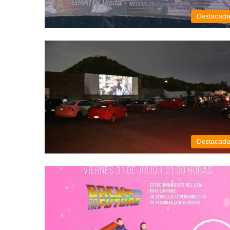
Destacad
Destacad