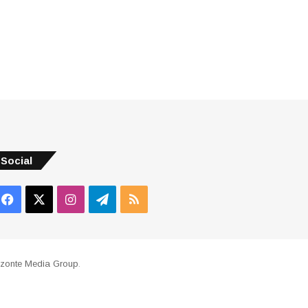
Social
Facebook
X
Instagram
Telegram
RSS
izonte Media Group
.