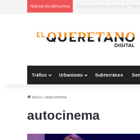
SSPM de San Juan del Río fortale
Noticias de última hora
Tráfico
Urbanismo
Subterráneo
Se
Inicio
/
autocinema
autocinema