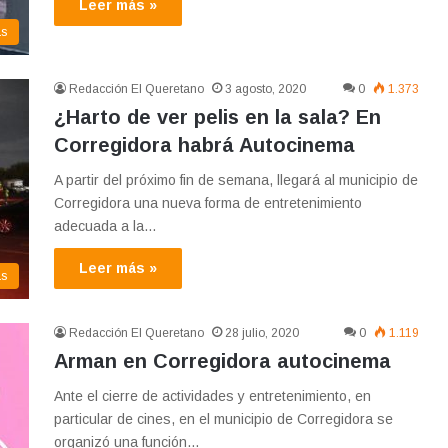
Leer más »
as
Redacción El Queretano
3 agosto, 2020
0
1.373
¿Harto de ver pelis en la sala? En
Corregidora habrá Autocinema
A partir del próximo fin de semana, llegará al municipio de
Corregidora una nueva forma de entretenimiento
adecuada a la…
Leer más »
as
Redacción El Queretano
28 julio, 2020
0
1.119
Arman en Corregidora autocinema
Ante el cierre de actividades y entretenimiento, en
particular de cines, en el municipio de Corregidora se
organizó una función…