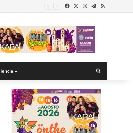
Facebook
X
Instagram
Telegram
RSS
as extranjeras
Buscar por
iencia