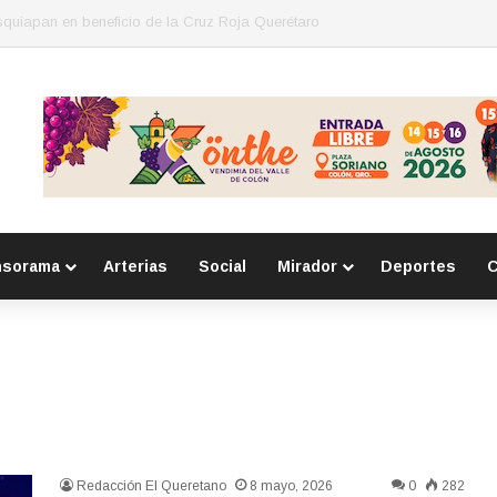
ce coordinación con Migración y Juzgado Cívico para atención de person
nsorama
Arterias
Social
Mirador
Deportes
C
Redacción El Queretano
8 mayo, 2026
0
282