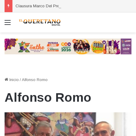
Clausura Marco Del Prete el taller Herramientas para Exportar
Menú
Inicio
/
Alfonso Romo
Alfonso Romo