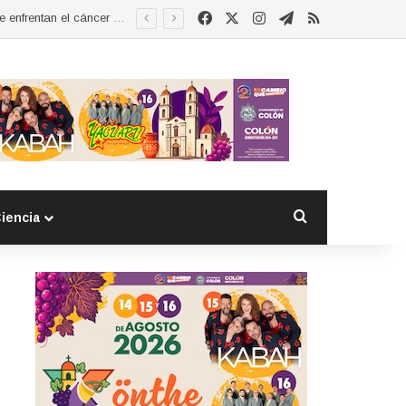
Facebook
X
Instagram
Telegram
RSS
Esther Ramírez asume la presidencia de MUCCAM San Juan del Río y refrenda compromiso con mujeres que enfrentan el cáncer de mama
Buscar por
iencia