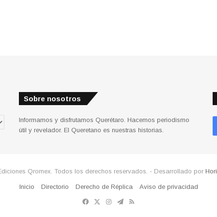
Sobre nosotros
Informamos y disfrutamos Querétaro. Hacemos periodismo
útil y revelador. El Queretano es nuestras historias.
Ediciones Qromex. Todos los derechos reservados. - Desarrollado por
Hor
Inicio
Directorio
Derecho de Réplica
Aviso de privacidad
Facebook
X
Instagram
Telegram
RSS