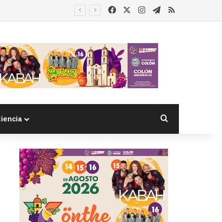
Facebook
X
Instagram
Telegram
RSS
Buscar por
iencia