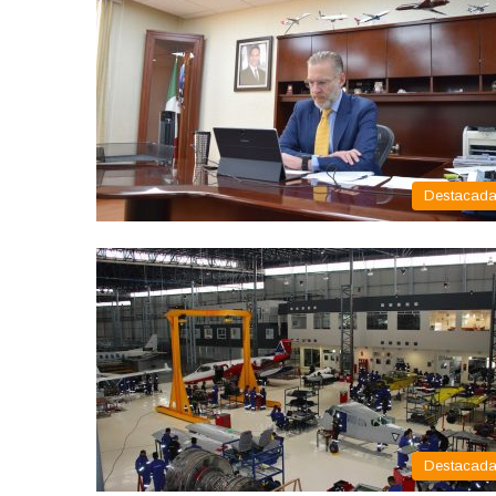
Destacad
Destacad