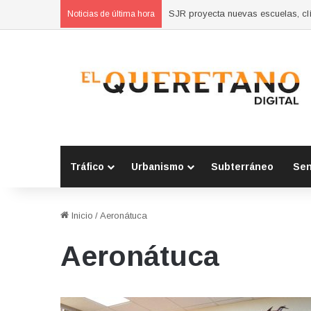
SJR proyecta nuevas escuelas, clí
Noticias de última hora
Tráfico
Urbanismo
Subterráneo
Se
Inicio
/
Aeronátuca
Aeronátuca