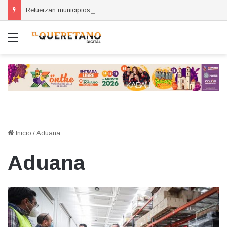
Refuerzan municipios coordinación por la seguridad durante sesión estatal realizada en La Llave
Menú
Inicio
/
Aduana
Aduana